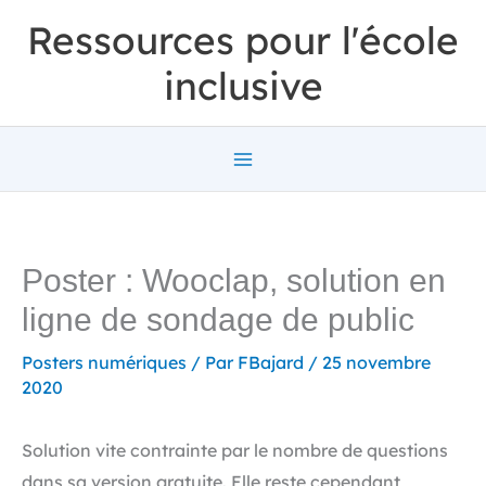
Aller
Ressources pour l'école
au
inclusive
contenu
Poster : Wooclap, solution en
ligne de sondage de public
Posters numériques
/ Par
FBajard
/
25 novembre
2020
Solution vite contrainte par le nombre de questions
dans sa version gratuite. Elle reste cependant