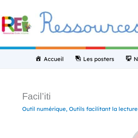
Aller
au
contenu
Accueil
Les posters
N
Facil’iti
Outil numérique
,
Outils facilitant la lecture