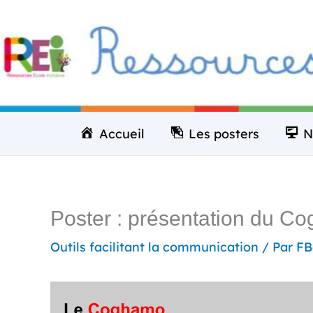
Aller
au
contenu
Accueil
Les posters
N
Poster : présentation du C
Outils facilitant la communication
/ Par
FB