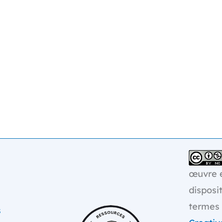
œuvre e
disposi
termes
s