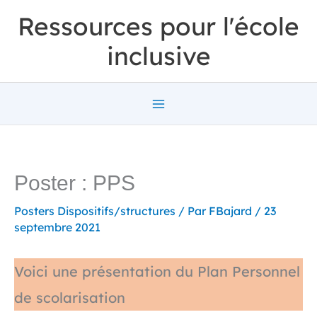
Aller
Ressources pour l'école
au
inclusive
contenu
Poster : PPS
Posters Dispositifs/structures
/ Par
FBajard
/
23
septembre 2021
Voici une présentation du Plan Personnel
de scolarisation