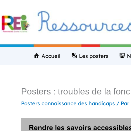
Aller
au
contenu
Accueil
Les posters
N
Posters : troubles de la fonc
Posters connaissance des handicaps
/ Par