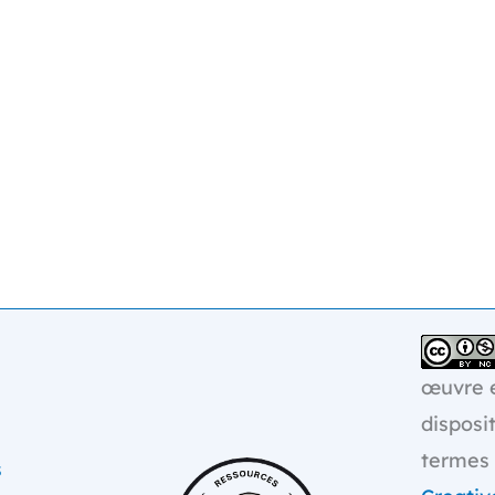
œuvre e
disposi
termes
s