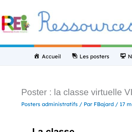
Aller
au
contenu
Accueil
Les posters
N
Poster : la classe virtuelle V
Posters administratifs
/ Par
FBajard
/
17 m